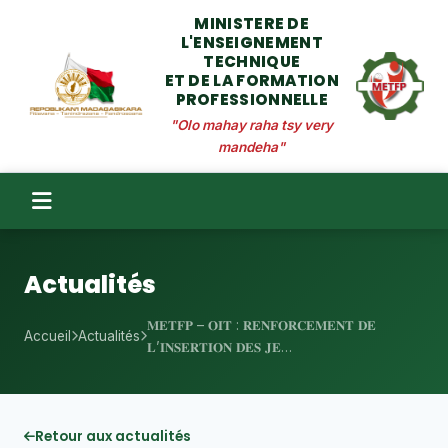
MINISTERE DE
L'ENSEIGNEMENT
TECHNIQUE
ET DE LA FORMATION
PROFESSIONNELLE
"Olo mahay raha tsy very
mandeha"
Actualités
𝐌𝐄𝐓𝐅𝐏 – 𝐎𝐈𝐓 : 𝐑𝐄𝐍𝐅𝐎𝐑𝐂𝐄𝐌𝐄𝐍𝐓 𝐃𝐄
Accueil
Actualités
𝐋’𝐈𝐍𝐒𝐄𝐑𝐓𝐈𝐎𝐍 𝐃𝐄𝐒 𝐉𝐄…
Retour aux actualités