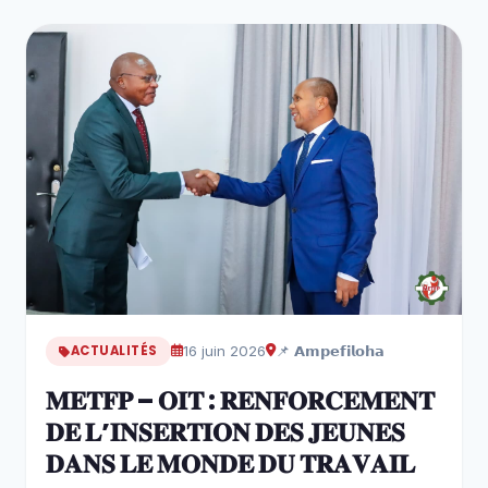
ACTUALITÉS
16 juin 2026
📌 𝗔𝗺𝗽𝗲𝗳𝗶𝗹𝗼𝗵𝗮
𝐌𝐄𝐓𝐅𝐏 – 𝐎𝐈𝐓 : 𝐑𝐄𝐍𝐅𝐎𝐑𝐂𝐄𝐌𝐄𝐍𝐓
𝐃𝐄 𝐋’𝐈𝐍𝐒𝐄𝐑𝐓𝐈𝐎𝐍 𝐃𝐄𝐒 𝐉𝐄𝐔𝐍𝐄𝐒
𝐃𝐀𝐍𝐒 𝐋𝐄 𝐌𝐎𝐍𝐃𝐄 𝐃𝐔 𝐓𝐑𝐀𝐕𝐀𝐈𝐋